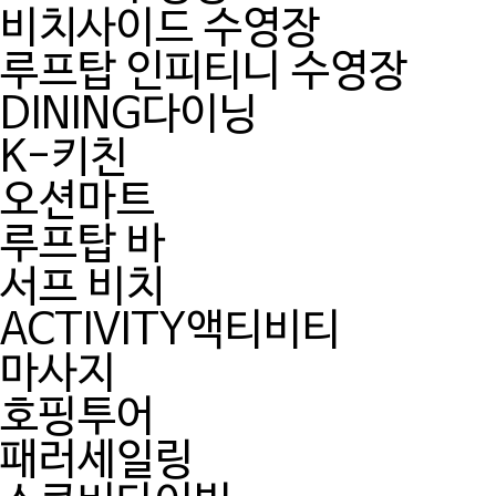
비치사이드 수영장
루프탑 인피티니 수영장
DINING
다이닝
K-키친
오션마트
루프탑 바
서프 비치
ACTIVITY
액티비티
마사지
호핑투어
패러세일링